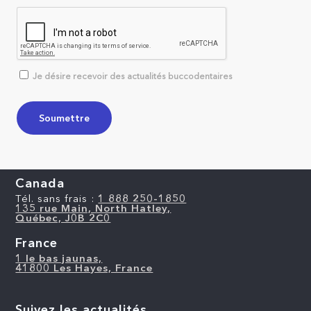
Je désire recevoir des actualités buccodentaires
Canada
Tél. sans frais :
1 888 250-1850
135 rue Main, North Hatley,
Québec, J0B 2C0
France
1 le bas jaunas,
41800 Les Hayes, France
Suivez les actualités