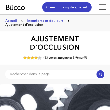
Créer un compte gratuit
Accueil
Inconforts et douleurs
Ajustement d’occlusion
AJUSTEMENT
D’OCCLUSION
(
23
votes,
moyenne:
3,96
sur
5)
Recher