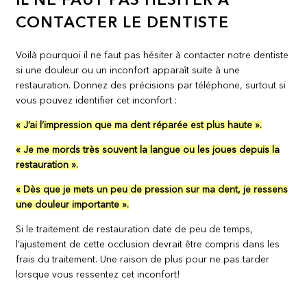
IL NE FAUT PAS HÉSITER À
CONTACTER LE DENTISTE
Voilà pourquoi il ne faut pas hésiter à contacter notre dentiste
si une douleur ou un inconfort apparaît suite à une
restauration. Donnez des précisions par téléphone, surtout si
vous pouvez identifier cet inconfort :
« J’ai l’impression que ma dent réparée est plus haute ».
« Je me mords très souvent la langue ou les joues depuis la
restauration ».
« Dès que je mets un peu de pression sur ma dent, je ressens
une douleur importante ».
Si le traitement de restauration date de peu de temps,
l’ajustement de cette occlusion devrait être compris dans les
frais du traitement. Une raison de plus pour ne pas tarder
lorsque vous ressentez cet inconfort!