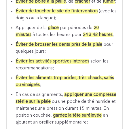
Éviter de boire à la paille
, de
cracher
et de
fumer
;
Éviter de toucher le site de l’intervention
(avec les
doigts ou la langue);
Appliquer de la
glace
par périodes de
20
minutes
à toutes les heures pour
24 à 48 heures
;
Éviter de brosser les dents près de la plaie
pour
quelques jours;
Éviter les activités sportives intenses
selon les
recommandations;
Éviter les aliments trop acides, très chauds, salés
ou vinaigrés
;
En cas de saignements,
appliquer une compresse
stérile sur la plaie
ou une poche de thé humide et
maintenez une pression durant 15 minutes. En
position couchée,
gardez la tête surélevée
en
ajoutant un oreiller supplémentaire;