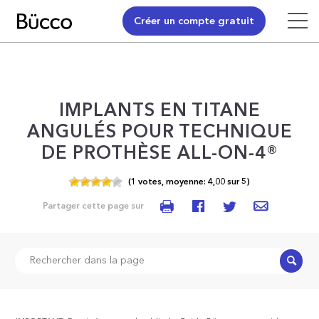
Créer un compte gratuit
IMPLANTS EN TITANE
ANGULÉS POUR TECHNIQUE
DE PROTHÈSE ALL-ON-4®
(
1
votes,
moyenne:
4,00
sur
5)
Partager cette page sur
Recher