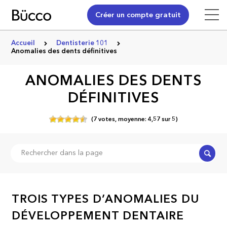
Créer un compte gratuit
Accueil
Dentisterie 101
Anomalies des dents définitives
ANOMALIES DES DENTS
DÉFINITIVES
(
7
votes,
moyenne:
4,57
sur
5)
Recher
TROIS TYPES D’ANOMALIES DU
DÉVELOPPEMENT DENTAIRE