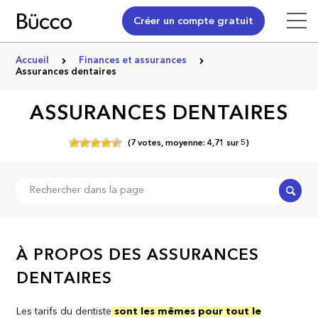
Créer un compte gratuit
Accueil
Finances et assurances
Assurances dentaires
ASSURANCES DENTAIRES
(
7
votes,
moyenne:
4,71
sur
5)
Recher
À PROPOS DES ASSURANCES
DENTAIRES
Les tarifs du dentiste
sont les mêmes
pour tout le