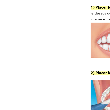
1) Placer l
le dessus de
interne et l
2) Placer 