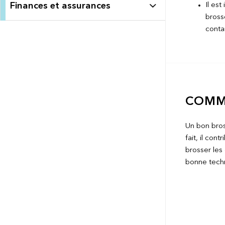
Finances et assurances
Il est
bross
conta
COMM
Un bon bros
fait, il con
brosser les 
bonne techn