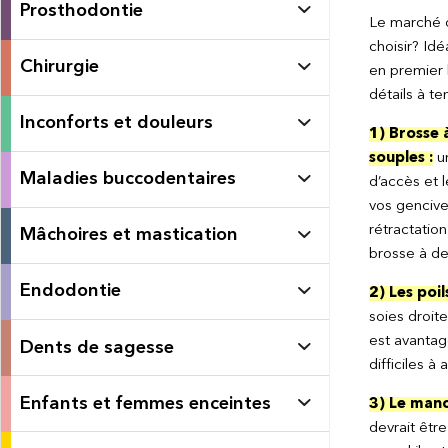
Prosthodontie
Le marché o
choisir? Id
Chirurgie
en premier 
détails à te
Inconforts et douleurs
1) Brosse 
souples :
un
Maladies buccodentaires
d’accès et 
vos gencive
rétractatio
Mâchoires et mastication
brosse à de
Endodontie
2) Les poil
soies droite
est avantagé
Dents de sagesse
difficiles à 
Enfants et femmes enceintes
3) Le manc
devrait êt