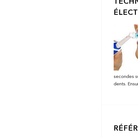
TECHN
ÉLEC
secondes sur
dents. Ensu
RÉFÉ