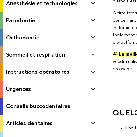
quand il est
Anesthésie et technologies
À titre inf
Parodontie
concernant 
imiteraient
facilement 
Orthodontie
d’étouffeme
Sommeil et respiration
4) La meil
voudra util
brossage.
Instructions opératoires
Urgences
Conseils buccodentaires
QUEL
Articles dentaires
Il ne 