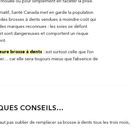
 mouillé ou pour simplement en faciliter la prise.
ormatif, Santé Canada met en garde la population
des brosses à dents vendues à moindre coût qui
 des marques reconnues : les soies se défont
et sont dangereuses et comportent un risque
nt.
leure brosse à dents
: est surtout celle que l’on
iser… car elle sera toujours mieux que l’absence de
QUES CONSEILS…
faut pas oublier de remplacer sa brosse à dents tous les trois mois, 