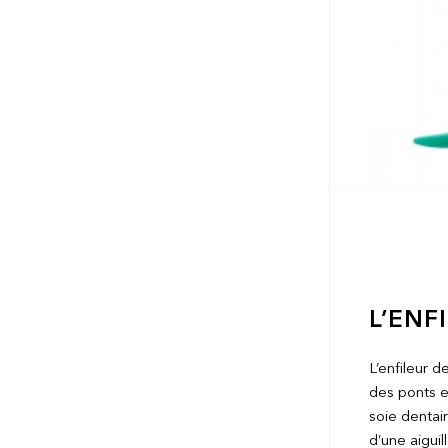
L’ENF
L’enfileur d
des ponts et
soie dentair
d’une aiguil