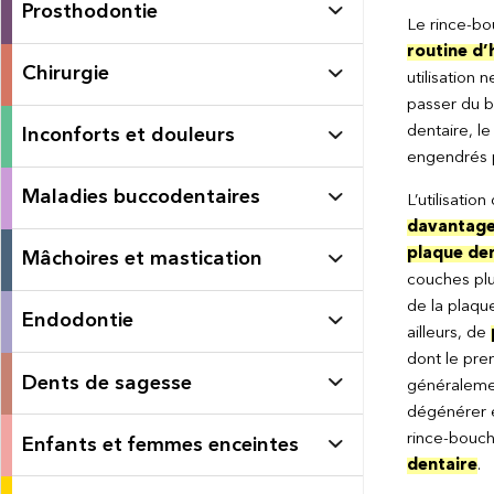
Prosthodontie
Le rince-b
routine d’
Chirurgie
utilisation
passer du b
dentaire, l
Inconforts et douleurs
engendrés p
Maladies buccodentaires
L’utilisatio
davantage 
plaque den
Mâchoires et mastication
couches plu
de la plaqu
Endodontie
ailleurs, de
dont le prem
Dents de sagesse
généraleme
dégénérer en
rince-bouch
Enfants et femmes enceintes
dentaire
.