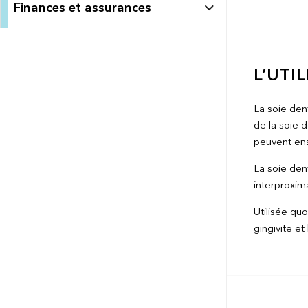
Finances et assurances
L’UTI
La soie den
de la soie 
peuvent ens
La soie den
interproxima
Utilisée qu
gingivite et 