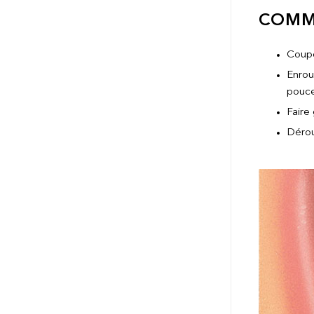
COMM
Couper
Enroul
pouces
Faire
Dérou