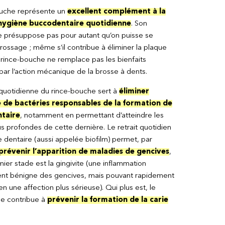
ouche représente un
excellent complément à la
hygiène buccodentaire quotidienne
. Son
 ne présuppose pas pour autant qu’on puisse se
rossage ; même s’il contribue à éliminer la plaque
e rince-bouche ne remplace pas les bienfaits
ar l’action mécanique de la brosse à dents.
n quotidienne du rince-bouche sert à
éliminer
de bactéries responsables de la formation de
taire
, notamment en permettant d’atteindre les
s profondes de cette dernière. Le retrait quotidien
e dentaire (aussi appelée biofilm) permet, par
prévenir l’apparition de maladies de gencives
,
ier stade est la gingivite (une inflammation
nt bénigne des gencives, mais pouvant rapidement
 une affection plus sérieuse). Qui plus est, le
e contribue à
prévenir la formation de la carie