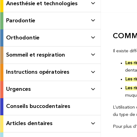
Anesthésie et technologies
Parodontie
COMME
Orthodontie
Il existe di
Sommeil et respiration
Les r
dentai
Instructions opératoires
Les r
Les r
Urgences
muqu
Conseils buccodentaires
L’utilisati
du type de 
Articles dentaires
Pour plus d’