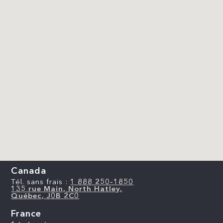
Canada
Tél. sans frais :
1 888 250-1850
135 rue Main, North Hatley,
Québec, J0B 2C0
France