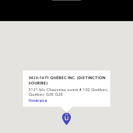
9428-5475 QUÉBEC INC. (DISTINCTION
SOURIRE)
5121 blv Chauveau ouest # 102 Québec,
Québec G2E G2E
Itinéraire