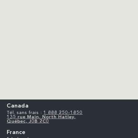
Canada
Tél. sans frais :
1 888 250-1850
135 rue Main, North Hatley,
Québec, J0B 2C0
France