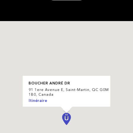
BOUCHER ANDRÉ DR
91 1ere Avenue E, Saint-Martin, QC G0M
1B0, Canada
Itinéraire