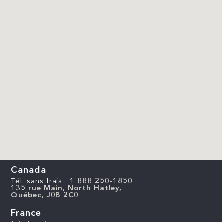
Canada
Tél. sans frais :
1 888 250-1850
135 rue Main, North Hatley,
Québec, J0B 2C0
France