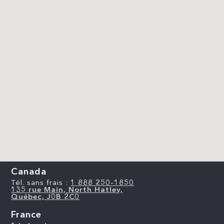
Canada
Tél. sans frais :
1 888 250-1850
135 rue Main, North Hatley,
Québec, J0B 2C0
France