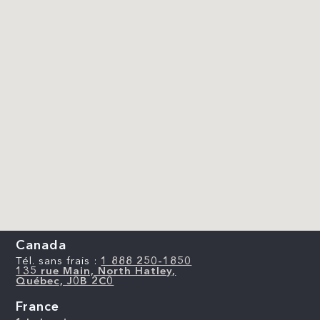
Canada
Tél. sans frais :
1 888 250-1850
135 rue Main, North Hatley,
Québec, J0B 2C0
France