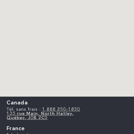
Canada
Tél. sans frais :
1 888 250-1850
135 rue Main, North Hatley,
Québec, J0B 2C0
France