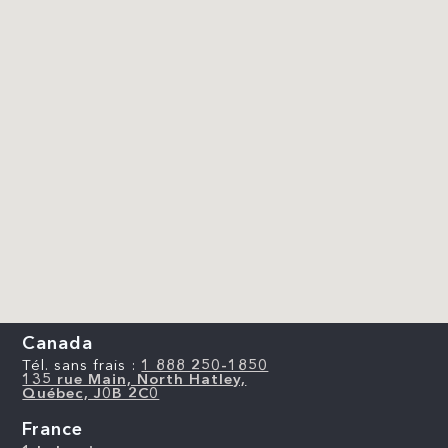
Canada
Tél. sans frais :
1 888 250-1850
135 rue Main, North Hatley,
Québec, J0B 2C0
France