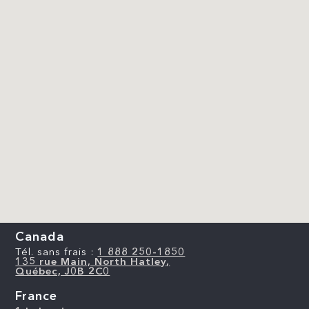
Canada
Tél. sans frais :
1 888 250-1850
135 rue Main, North Hatley,
Québec, J0B 2C0
France