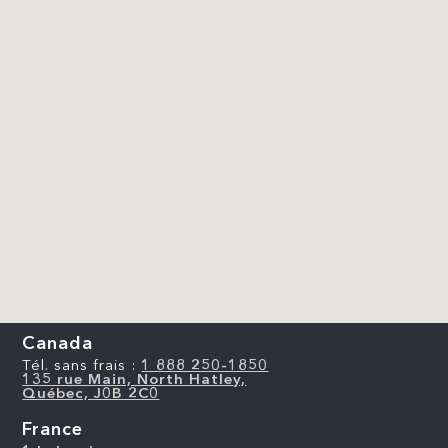
Canada
Tél. sans frais :
1 888 250-1850
135 rue Main, North Hatley,
Québec, J0B 2C0
France