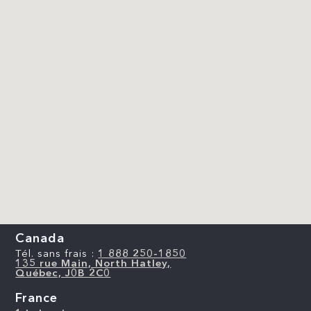
Canada
Tél. sans frais :
1 888 250-1850
135 rue Main, North Hatley,
Québec, J0B 2C0
France