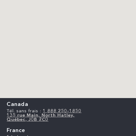
Canada
Tél. sans frais :
1 888 250-1850
135 rue Main, North Hatley,
Québec, J0B 2C0
France