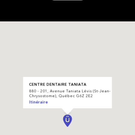
CENTRE DENTAIRE TANIATA
880 - 201, Avenue Taniata Lévis (St-Jean-
Chrysostome), Québec G6Z 2E2
Itinéraire