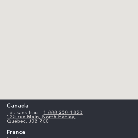
Canada
Tél. sans frais :
1 888 250-1850
135 rue Main, North Hatley,
Québec, J0B 2C0
France