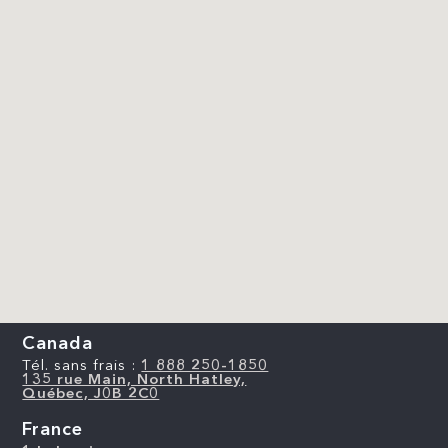
Canada
Tél. sans frais :
1 888 250-1850
135 rue Main, North Hatley,
Québec, J0B 2C0
France