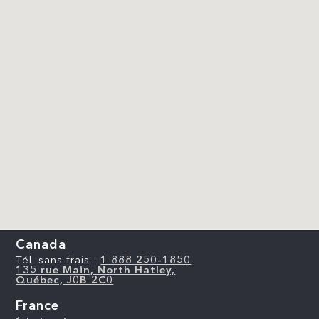
Canada
Tél. sans frais :
1 888 250-1850
135 rue Main, North Hatley,
Québec, J0B 2C0
France