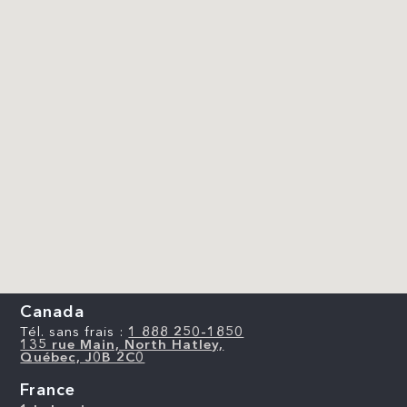
Canada
Tél. sans frais :
1 888 250-1850
135 rue Main, North Hatley,
Québec, J0B 2C0
France