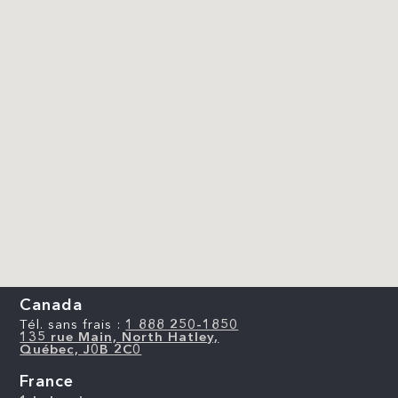
Canada
Tél. sans frais :
1 888 250-1850
135 rue Main, North Hatley,
Québec, J0B 2C0
France