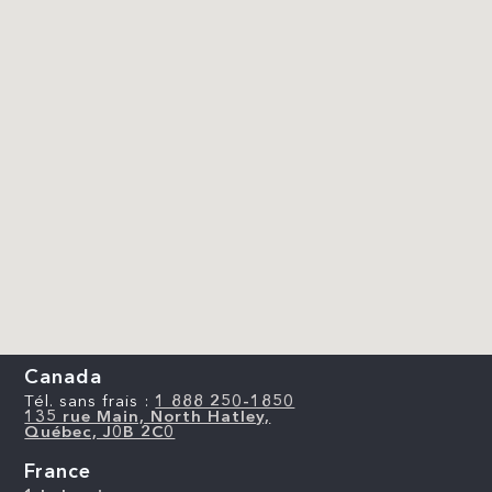
Canada
Tél. sans frais :
1 888 250-1850
135 rue Main, North Hatley,
Québec, J0B 2C0
France