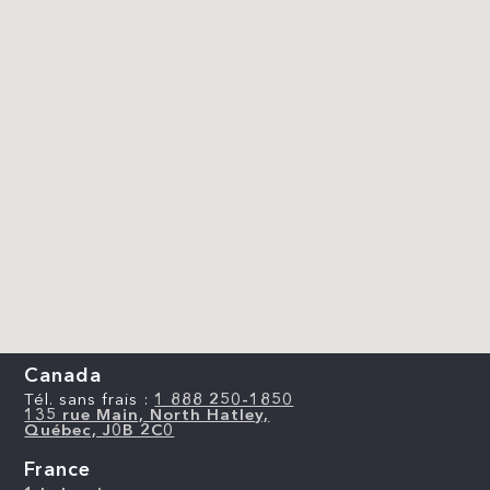
Canada
Tél. sans frais :
1 888 250-1850
135 rue Main, North Hatley,
Québec, J0B 2C0
France