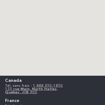
Canada
Tél. sans frais :
1 888 250-1850
135 rue Main, North Hatley,
Québec, J0B 2C0
France