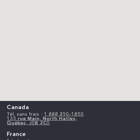
Canada
Tél. sans frais :
1 888 250-1850
135 rue Main, North Hatley,
Québec, J0B 2C0
France