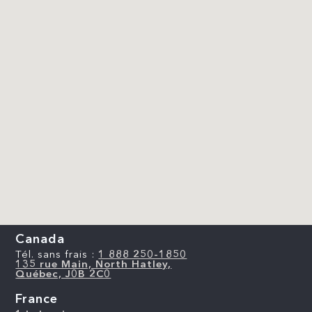
Canada
Tél. sans frais :
1 888 250-1850
135 rue Main, North Hatley,
Québec, J0B 2C0
France