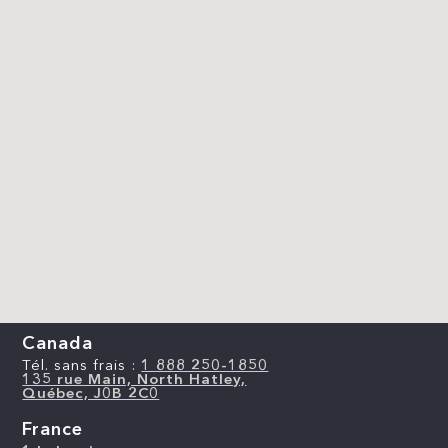
Canada
Tél. sans frais :
1 888 250-1850
135 rue Main, North Hatley,
Québec, J0B 2C0
France