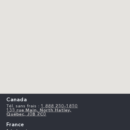
Canada
Tél. sans frais :
1 888 250-1850
135 rue Main, North Hatley,
Québec, J0B 2C0
France