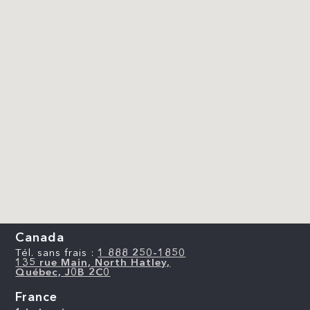
Canada
Tél. sans frais :
1 888 250-1850
135 rue Main, North Hatley,
Québec, J0B 2C0
France