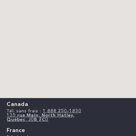
Canada
Tél. sans frais :
1 888 250-1850
135 rue Main, North Hatley,
Québec, J0B 2C0
France