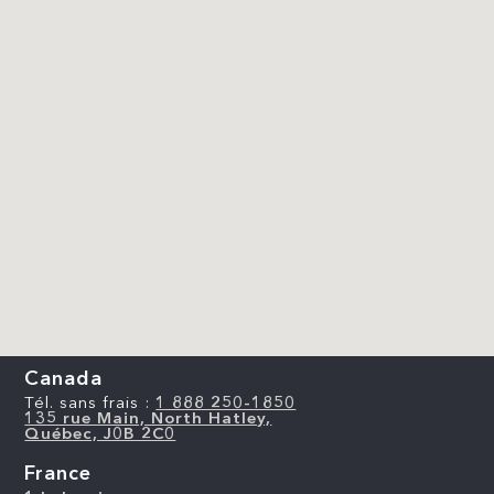
Canada
Tél. sans frais :
1 888 250-1850
135 rue Main, North Hatley,
Québec, J0B 2C0
France