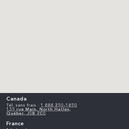
Canada
Tél. sans frais :
1 888 250-1850
135 rue Main, North Hatley,
Québec, J0B 2C0
France