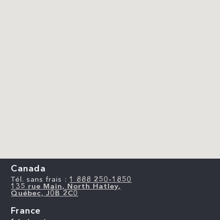
Canada
Tél. sans frais :
1 888 250-1850
135 rue Main, North Hatley,
Québec, J0B 2C0
France