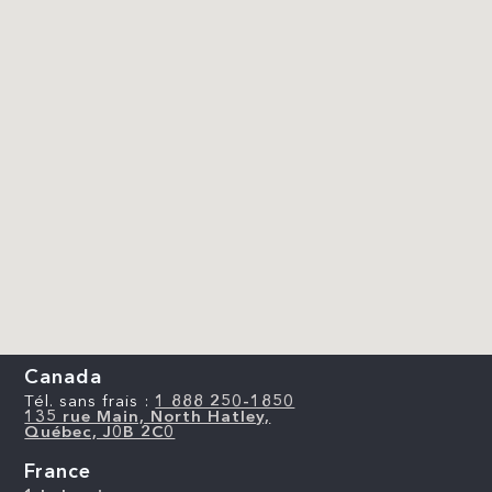
Canada
Tél. sans frais :
1 888 250-1850
135 rue Main, North Hatley,
Québec, J0B 2C0
France