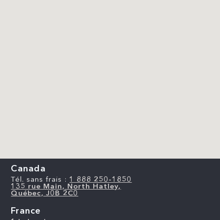
Canada
Tél. sans frais :
1 888 250-1850
135 rue Main, North Hatley,
Québec, J0B 2C0
France