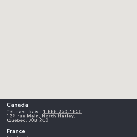
Canada
Tél. sans frais :
1 888 250-1850
135 rue Main, North Hatley,
Québec, J0B 2C0
France