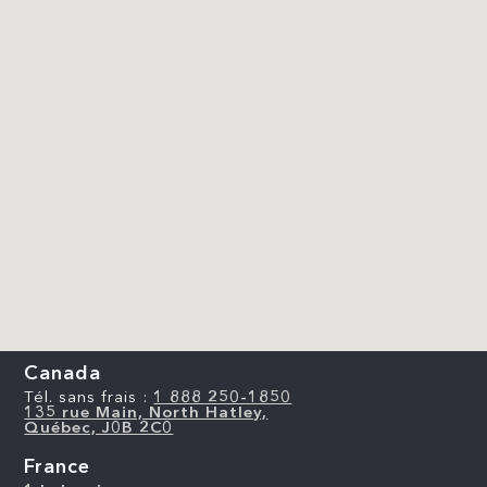
Canada
Tél. sans frais :
1 888 250-1850
135 rue Main, North Hatley,
Québec, J0B 2C0
France