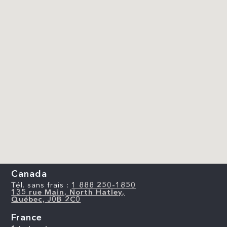
Canada
Tél. sans frais :
1 888 250-1850
135 rue Main, North Hatley,
Québec, J0B 2C0
France