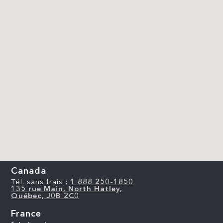
Canada
Tél. sans frais :
1 888 250-1850
135 rue Main, North Hatley,
Québec, J0B 2C0
France