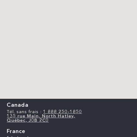
Canada
Tél. sans frais :
1 888 250-1850
135 rue Main, North Hatley,
Québec, J0B 2C0
France