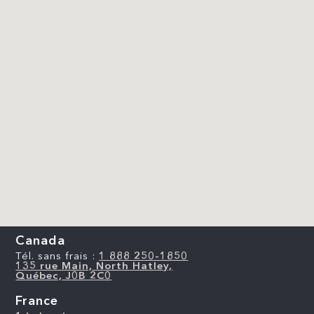
Canada
Tél. sans frais :
1 888 250-1850
135 rue Main, North Hatley,
Québec, J0B 2C0
France