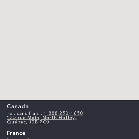
Canada
Tél. sans frais :
1 888 250-1850
135 rue Main, North Hatley,
Québec, J0B 2C0
France