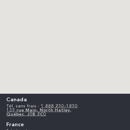
Canada
Tél. sans frais :
1 888 250-1850
135 rue Main, North Hatley,
Québec, J0B 2C0
France