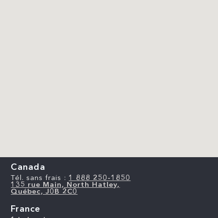
Canada
Tél. sans frais :
1 888 250-1850
135 rue Main, North Hatley,
Québec, J0B 2C0
France