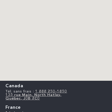
Canada
Tél. sans frais :
1 888 250-1850
135 rue Main, North Hatley,
Québec, J0B 2C0
France