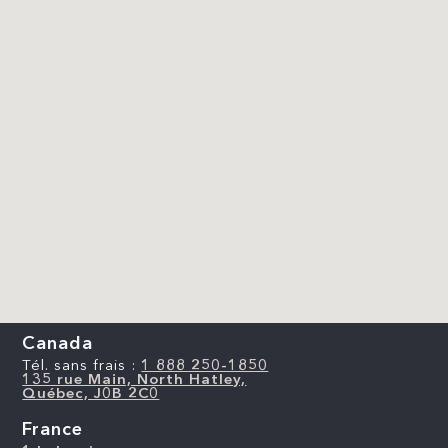
Canada
Tél. sans frais :
1 888 250-1850
135 rue Main, North Hatley,
Québec, J0B 2C0
France