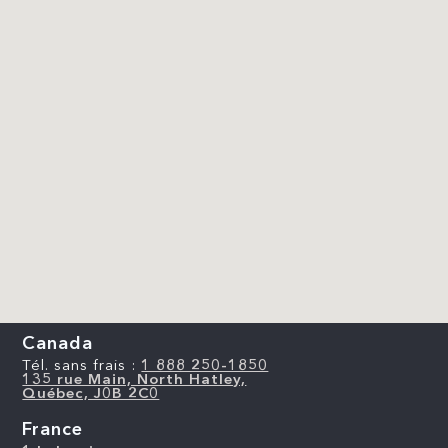
Canada
Tél. sans frais :
1 888 250-1850
135 rue Main, North Hatley,
Québec, J0B 2C0
France