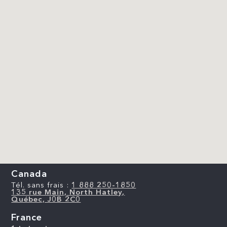
Canada
Tél. sans frais :
1 888 250-1850
135 rue Main, North Hatley,
Québec, J0B 2C0
France