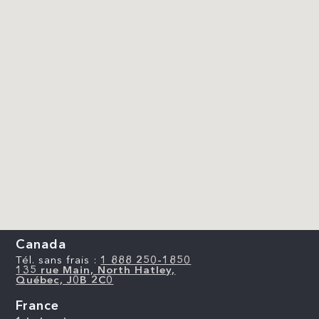
Canada
Tél. sans frais :
1 888 250-1850
135 rue Main, North Hatley,
Québec, J0B 2C0
France